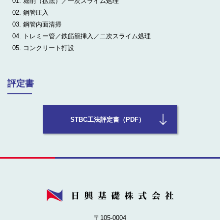
堀削（拡底）／一次スライム処理
鋼管圧入
鋼管内面清掃
トレミー管／鉄筋籠挿入／二次スライム処理
コンクリート打設
評定書
STBC工法評定書（PDF）
〒105-0004