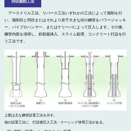
同径掘削工法
アースドリル工法、リバース工法いずれかの工法によって堀削を行
い、堀削径と同径またはそれより若干大きな径の鋼管をパワージャッキ
ー、バイブロハンマー、またはケリーバによって圧入します。その後、
鋼管内面を清掃し、鉄筋籠挿入、スライム処理、コンクリート打設を行
う工法です。
上図は主な鋼管設置工法を示す。
他の設置工法に、打設後圧入工法・ケーシング併用工法がある。