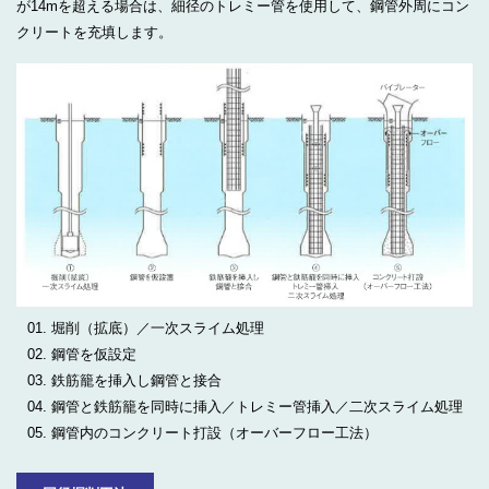
が14mを超える場合は、細径のトレミー管を使用して、鋼管外周にコン
クリートを充填します。
堀削（拡底）／一次スライム処理
鋼管を仮設定
鉄筋籠を挿入し鋼管と接合
鋼管と鉄筋籠を同時に挿入／トレミー管挿入／二次スライム処理
鋼管内のコンクリート打設（オーバーフロー工法）