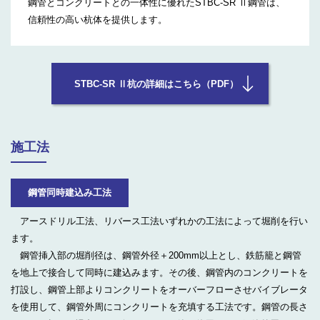
鋼管とコンクリートとの一体性に優れたSTBC-SR Ⅱ鋼管は、
信頼性の高い杭体を提供します。
STBC-SR Ⅱ杭の詳細はこちら（PDF）
施工法
鋼管同時建込み工法
アースドリル工法、リバース工法いずれかの工法によって堀削を行い
ます。
鋼管挿入部の堀削径は、鋼管外径＋200mm以上とし、鉄筋籠と鋼管
を地上で接合して同時に建込みます。その後、鋼管内のコンクリートを
打設し、鋼管上部よりコンクリートをオーバーフローさせバイブレータ
を使用して、鋼管外周にコンクリートを充填する工法です。鋼管の長さ